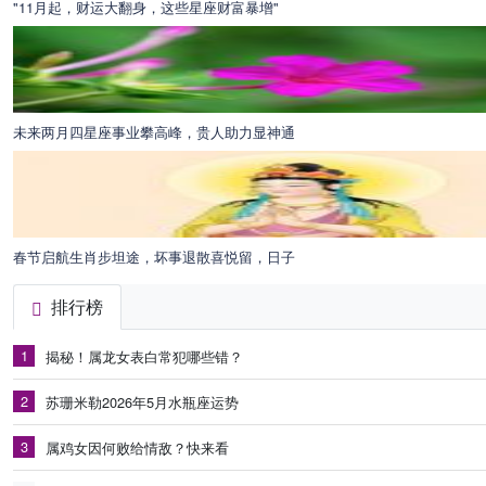
"11月起，财运大翻身，这些星座财富暴增"
未来两月四星座事业攀高峰，贵人助力显神通
春节启航生肖步坦途，坏事退散喜悦留，日子
排行榜
1
揭秘！属龙女表白常犯哪些错？
2
苏珊米勒2026年5月水瓶座运势
3
属鸡女因何败给情敌？快来看