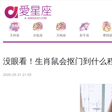
天枰座
水瓶座
天蝎座
射手座
摩羯
没眼看！生肖鼠会抠门到什么
2026-05-31 21:55