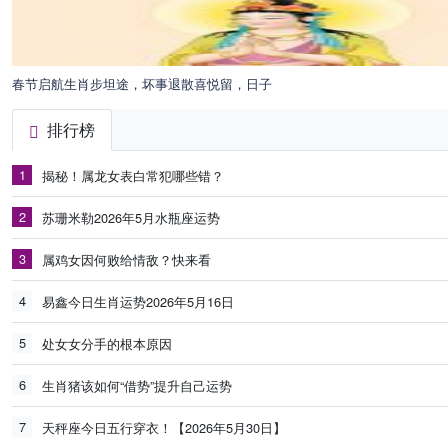
春节启航生肖步坦途，坏事退散喜悦留，日子
排行榜
1
揭秘！属龙女表白常犯哪些错？
2
苏珊米勒2026年5月水瓶座运势
3
属鸡女因何败给情敌？快来看
4
易鑫今日生肖运势2026年5月16日
5
处女女分手的根本原因
6
生肖猪该如何“借势”提升自己运势
7
天秤座今日五行穿衣！【2026年5月30日】