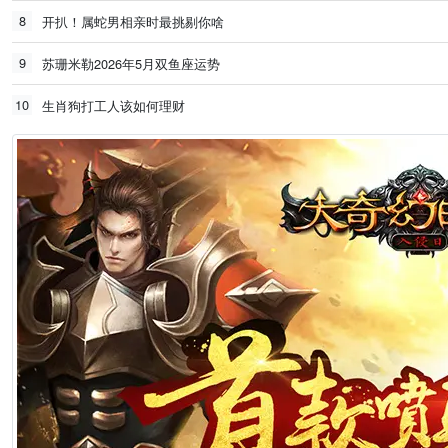
8
开扒！属蛇男相亲时最挑剔你啥
9
苏珊米勒2026年5月双鱼座运势
10
生肖狗打工人该如何理财