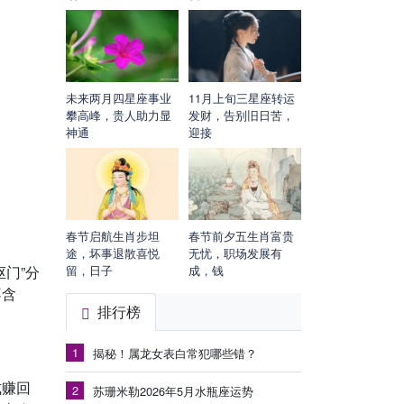
未来两月四星座事业
11月上旬三星座转运
攀高峰，贵人助力显
发财，告别旧日苦，
神通
迎接
春节启航生肖步坦
春节前夕五生肖富贵
途，坏事退散喜悦
无忧，职场发展有
门”分
留，日子
成，钱
不含
排行榜
1
揭秘！属龙女表白常犯哪些错？
式赚回
2
苏珊米勒2026年5月水瓶座运势