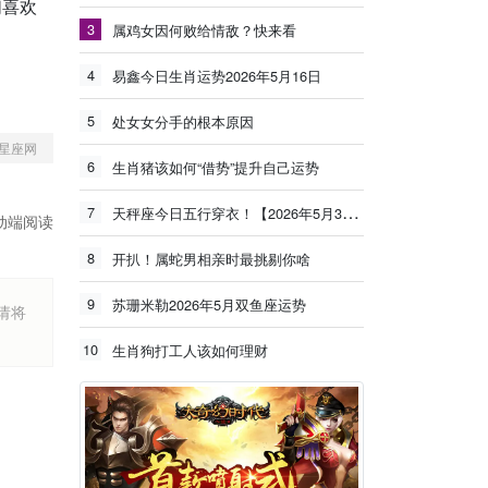
们喜欢
3
属鸡女因何败给情敌？快来看
4
易鑫今日生肖运势2026年5月16日
5
处女女分手的根本原因
星座网
6
生肖猪该如何“借势”提升自己运势
7
天秤座今日五行穿衣！【2026年5月30日】
动端阅读
8
开扒！属蛇男相亲时最挑剔你啥
9
苏珊米勒2026年5月双鱼座运势
烦请将
10
生肖狗打工人该如何理财