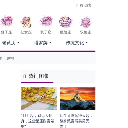
移动端
狮子座
处女座
双子座
巨蟹座
双鱼座
老黄历
塔罗牌
传统文化
丰
解释
热门图集
"11月起，财运大翻
四生肖财运冲天起，
身，这些星座财富暴
翻身致富展英勇无
增"
畏！