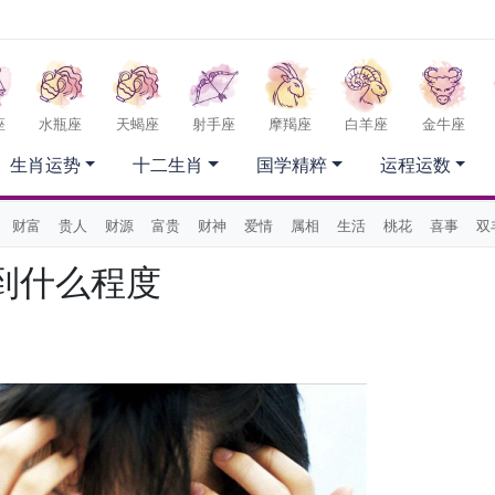
座
水瓶座
天蝎座
射手座
摩羯座
白羊座
金牛座
生肖运势
十二生肖
国学精粹
运程运数
财富
贵人
财源
富贵
财神
爱情
属相
生活
桃花
喜事
双
到什么程度