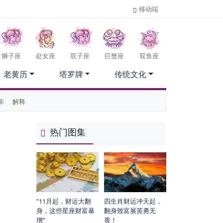
移动端
狮子座
处女座
双子座
巨蟹座
双鱼座
老黄历
塔罗牌
传统文化
丰
解释
热门图集
"11月起，财运大翻
四生肖财运冲天起，
身，这些星座财富暴
翻身致富展英勇无
增"
畏！