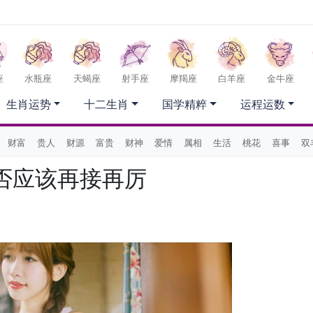
座
水瓶座
天蝎座
射手座
摩羯座
白羊座
金牛座
生肖运势
十二生肖
国学精粹
运程运数
财富
贵人
财源
富贵
财神
爱情
属相
生活
桃花
喜事
双
否应该再接再厉