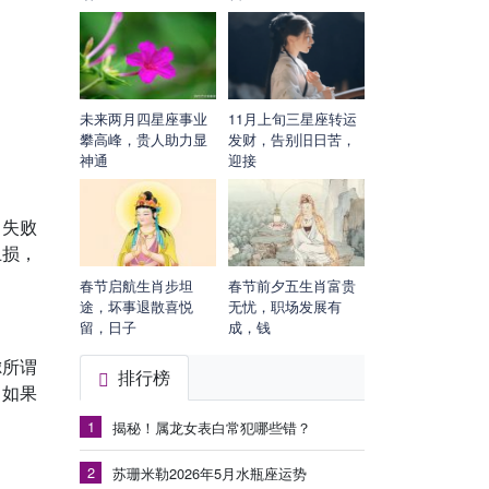
未来两月四星座事业
11月上旬三星座转运
攀高峰，贵人助力显
发财，告别旧日苦，
神通
迎接
男失败
止损，
春节启航生肖步坦
春节前夕五生肖富贵
途，坏事退散喜悦
无忧，职场发展有
留，日子
成，钱
虑所谓
排行榜
。如果
1
揭秘！属龙女表白常犯哪些错？
2
苏珊米勒2026年5月水瓶座运势