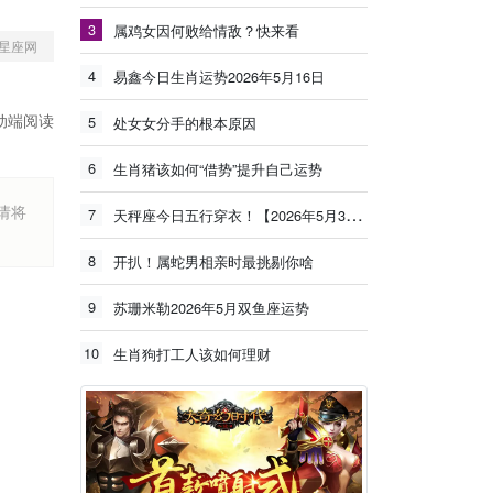
3
属鸡女因何败给情敌？快来看
星座网
4
易鑫今日生肖运势2026年5月16日
动端阅读
5
处女女分手的根本原因
6
生肖猪该如何“借势”提升自己运势
烦请将
7
天秤座今日五行穿衣！【2026年5月30日】
8
开扒！属蛇男相亲时最挑剔你啥
9
苏珊米勒2026年5月双鱼座运势
10
生肖狗打工人该如何理财