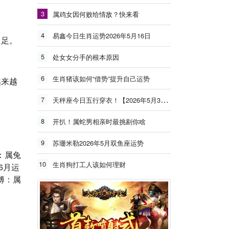
3
属鸡女因何败给情敌？快来看
4
易鑫今日生肖运势2026年5月16日
富足。
5
处女女分手的根本原因
6
生肖猪该如何“借势”提升自己运势
越来越
7
天秤座今日五行穿衣！【2026年5月30日】
8
开扒！属蛇男相亲时最挑剔你啥
9
苏珊米勒2026年5月双鱼座运势
：属兔
10
生肖狗打工人该如何理财
6月运
傅：属