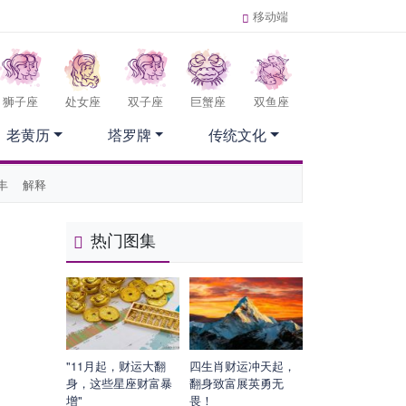
移动端
狮子座
处女座
双子座
巨蟹座
双鱼座
老黄历
塔罗牌
传统文化
丰
解释
热门图集
"11月起，财运大翻
四生肖财运冲天起，
身，这些星座财富暴
翻身致富展英勇无
增"
畏！