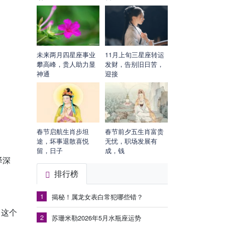
未来两月四星座事业
11月上旬三星座转运
攀高峰，贵人助力显
发财，告别旧日苦，
神通
迎接
春节启航生肖步坦
春节前夕五生肖富贵
途，坏事退散喜悦
无忧，职场发展有
留，日子
成，钱
泽深
排行榜
1
揭秘！属龙女表白常犯哪些错？
。这个
2
苏珊米勒2026年5月水瓶座运势