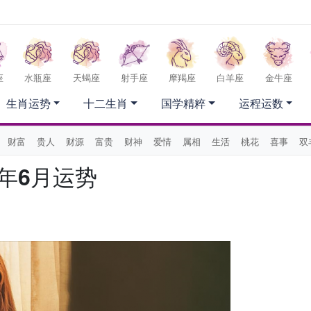
座
水瓶座
天蝎座
射手座
摩羯座
白羊座
金牛座
生肖运势
十二生肖
国学精粹
运程运数
财富
贵人
财源
富贵
财神
爱情
属相
生活
桃花
喜事
双
6年6月运势