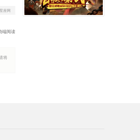
星座网
动端阅读
烦请将