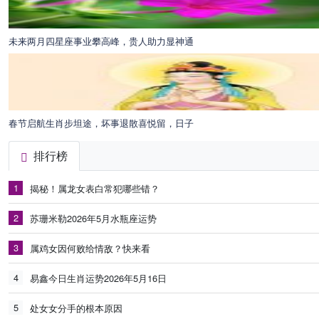
未来两月四星座事业攀高峰，贵人助力显神通
春节启航生肖步坦途，坏事退散喜悦留，日子
排行榜
1
揭秘！属龙女表白常犯哪些错？
2
苏珊米勒2026年5月水瓶座运势
3
属鸡女因何败给情敌？快来看
4
易鑫今日生肖运势2026年5月16日
5
处女女分手的根本原因