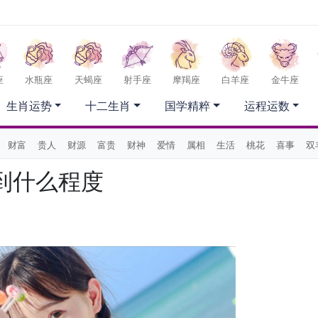
座
水瓶座
天蝎座
射手座
摩羯座
白羊座
金牛座
生肖运势
十二生肖
国学精粹
运程运数
财富
贵人
财源
富贵
财神
爱情
属相
生活
桃花
喜事
双
到什么程度