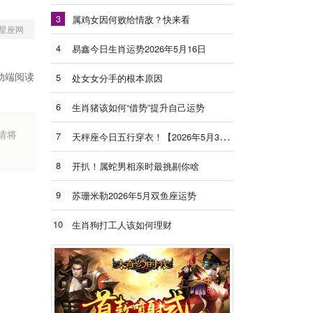
3
属鸡女因何败给情敌？快来看
星座网
4
易鑫今日生肖运势2026年5月16日
动端阅读
5
处女女分手的根本原因
6
生肖猪该如何“借势”提升自己运势
烦请将
7
天秤座今日五行穿衣！【2026年5月30日】
8
开扒！属蛇男相亲时最挑剔你啥
9
苏珊米勒2026年5月双鱼座运势
10
生肖狗打工人该如何理财