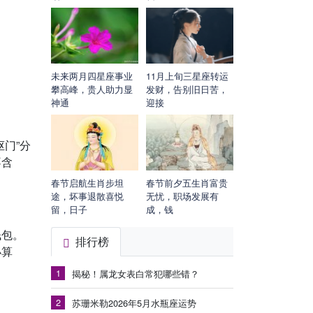
未来两月四星座事业
11月上旬三星座转运
攀高峰，贵人助力显
发财，告别旧日苦，
神通
迎接
门”分
不含
春节启航生肖步坦
春节前夕五生肖富贵
途，坏事退散喜悦
无忧，职场发展有
留，日子
成，钱
钱包。
排行榜
小算
1
揭秘！属龙女表白常犯哪些错？
2
苏珊米勒2026年5月水瓶座运势