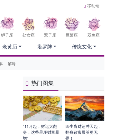
移动端
狮子座
处女座
双子座
巨蟹座
双鱼座
老黄历
塔罗牌
传统文化
丰
解释
热门图集
"11月起，财运大翻
四生肖财运冲天起，
身，这些星座财富暴
翻身致富展英勇无
增"
畏！