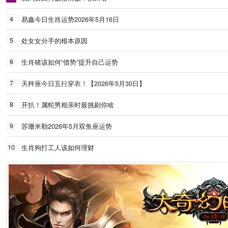
4
易鑫今日生肖运势2026年5月16日
5
处女女分手的根本原因
6
生肖猪该如何“借势”提升自己运势
7
天秤座今日五行穿衣！【2026年5月30日】
8
开扒！属蛇男相亲时最挑剔你啥
9
苏珊米勒2026年5月双鱼座运势
10
生肖狗打工人该如何理财