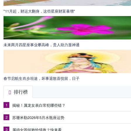
"11月起，财运大翻身，这些星座财富暴增"
未来两月四星座事业攀高峰，贵人助力显神通
春节启航生肖步坦途，坏事退散喜悦留，日子
排行榜
1
揭秘！属龙女表白常犯哪些错？
2
苏珊米勒2026年5月水瓶座运势
3
属鸡女因何败给情敌？快来看