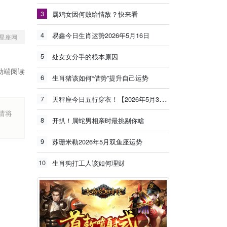
3
属鸡女因何败给情敌？快来看
4
易鑫今日生肖运势2026年5月16日
星座网
5
处女女分手的根本原因
动端阅读
6
生肖猪该如何“借势”提升自己运势
7
天秤座今日五行穿衣！【2026年5月30日】
烦请将
8
开扒！属蛇男相亲时最挑剔你啥
9
苏珊米勒2026年5月双鱼座运势
10
生肖狗打工人该如何理财