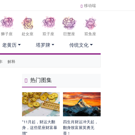
移动端
狮子座
处女座
双子座
巨蟹座
双鱼座
老黄历
塔罗牌
传统文化
丰
解释
热门图集
"11月起，财运大翻
四生肖财运冲天起，
身，这些星座财富暴
翻身致富展英勇无
增"
畏！