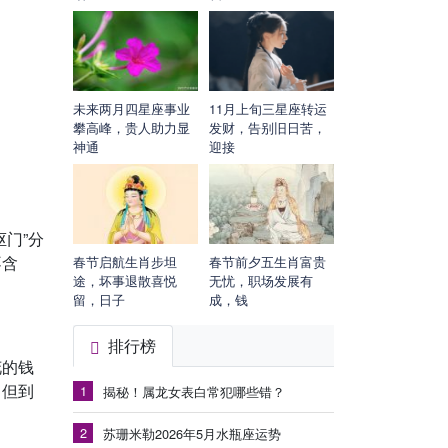
未来两月四星座事业
11月上旬三星座转运
攀高峰，贵人助力显
发财，告别旧日苦，
神通
迎接
门”分
不含
春节启航生肖步坦
春节前夕五生肖富贵
途，坏事退散喜悦
无忧，职场发展有
留，日子
成，钱
排行榜
花的钱
，但到
1
揭秘！属龙女表白常犯哪些错？
2
苏珊米勒2026年5月水瓶座运势