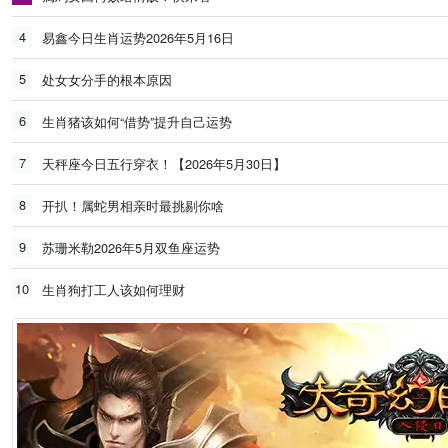
4
易鑫今日生肖运势2026年5月16日
5
处女女分手的根本原因
6
生肖猪该如何“借势”提升自己运势
7
天秤座今日五行穿衣！【2026年5月30日】
8
开扒！属蛇男相亲时最挑剔你啥
9
苏珊米勒2026年5月双鱼座运势
10
生肖狗打工人该如何理财