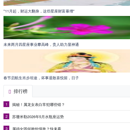
"11月起，财运大翻身，这些星座财富暴增"
未来两月四星座事业攀高峰，贵人助力显神通
春节启航生肖步坦途，坏事退散喜悦留，日子
排行榜
1
揭秘！属龙女表白常犯哪些错？
2
苏珊米勒2026年5月水瓶座运势
3
属鸡女因何败给情敌？快来看