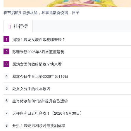
春节启航生肖步坦途，坏事退散喜悦留，日子
排行榜
1
揭秘！属龙女表白常犯哪些错？
2
苏珊米勒2026年5月水瓶座运势
3
属鸡女因何败给情敌？快来看
4
易鑫今日生肖运势2026年5月16日
5
处女女分手的根本原因
6
生肖猪该如何“借势”提升自己运势
7
天秤座今日五行穿衣！【2026年5月30日】
8
开扒！属蛇男相亲时最挑剔你啥