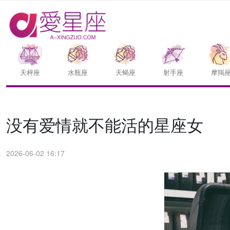
天枰座
水瓶座
天蝎座
射手座
摩羯
没有爱情就不能活的星座女
2026-06-02 16:17