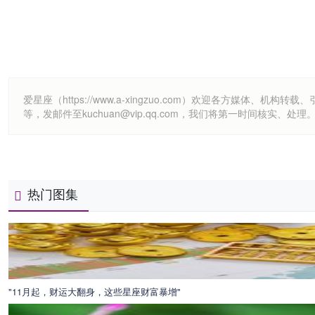
爱星座（https://www.a-xingzuo.com）欢迎各方
等，发邮件至kuchuan@vip.qq.com，我们将第一时间核实、处理
热门图集
"11月起，财运大翻身，这些星座财富暴增"