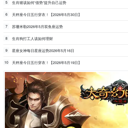
5
生肖猪该如何“借势”提升自己运势
6
天秤座今日五行穿衣！【2026年5月30日】
7
苏珊米勒2026年5月双鱼座运势
8
生肖狗打工人该如何理财
9
星座女神每日星座运势2026年5月16日
10
天秤座今日五行穿衣！【2026年5月19日】