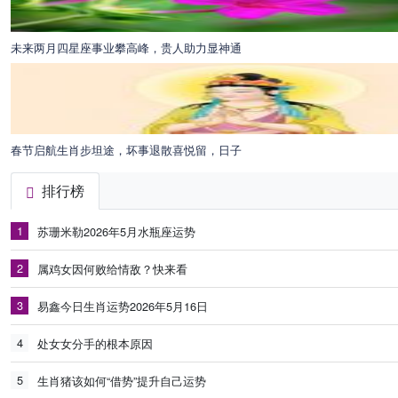
未来两月四星座事业攀高峰，贵人助力显神通
春节启航生肖步坦途，坏事退散喜悦留，日子
排行榜
1
苏珊米勒2026年5月水瓶座运势
2
属鸡女因何败给情敌？快来看
3
易鑫今日生肖运势2026年5月16日
4
处女女分手的根本原因
5
生肖猪该如何“借势”提升自己运势