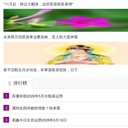
"11月起，财运大翻身，这些星座财富暴增"
未来两月四星座事业攀高峰，贵人助力显神通
春节启航生肖步坦途，坏事退散喜悦留，日子
排行榜
1
苏珊米勒2026年5月水瓶座运势
2
属鸡女因何败给情敌？快来看
3
易鑫今日生肖运势2026年5月16日