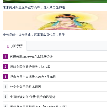
未来两月四星座事业攀高峰，贵人助力显神通
春节启航生肖步坦途，坏事退散喜悦留，日子
排行榜
1
苏珊米勒2026年5月水瓶座运势
2
属鸡女因何败给情敌？快来看
3
易鑫今日生肖运势2026年5月16日
4
处女女分手的根本原因
5
生肖猪该如何“借势”提升自己运势
6
天秤座今日五行穿衣！【2026年5月30日】