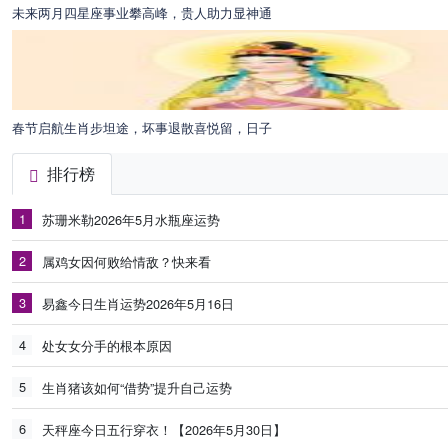
未来两月四星座事业攀高峰，贵人助力显神通
春节启航生肖步坦途，坏事退散喜悦留，日子
排行榜
1
苏珊米勒2026年5月水瓶座运势
2
属鸡女因何败给情敌？快来看
3
易鑫今日生肖运势2026年5月16日
4
处女女分手的根本原因
5
生肖猪该如何“借势”提升自己运势
6
天秤座今日五行穿衣！【2026年5月30日】