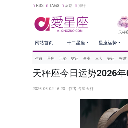
RSS
TAGS
滚动
排行
天枰
网站首页
十二星座
星座运势
生肖
星座
运势
财运
事业
三大
好运
横财
天秤座今日运势2026年
2026-06-02 16:20
作者:占星天秤