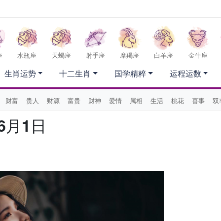
座
水瓶座
天蝎座
射手座
摩羯座
白羊座
金牛座
生肖运势
十二生肖
国学精粹
运程运数
财富
贵人
财源
富贵
财神
爱情
属相
生活
桃花
喜事
双
6月1日