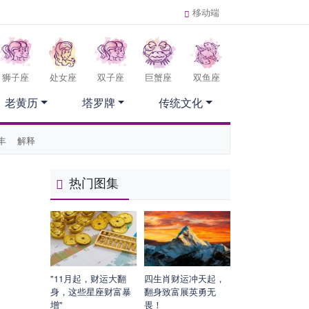
移动端
狮子座
处女座
双子座
巨蟹座
双鱼座
老黄历
塔罗牌
传统文化
丰
解释
热门图集
"11月起，财运大翻
四生肖财运冲天起，
身，这些星座财富暴
翻身致富展英勇无
增"
畏！