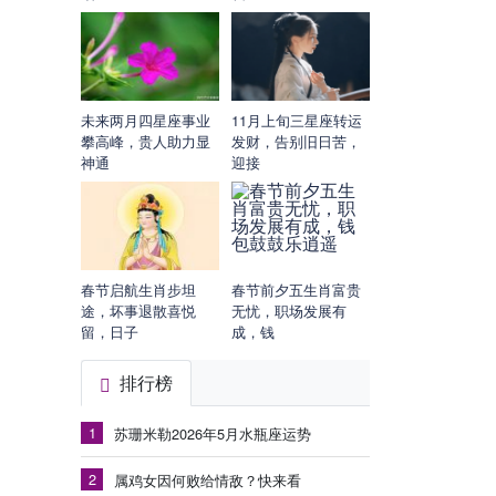
未来两月四星座事业
11月上旬三星座转运
攀高峰，贵人助力显
发财，告别旧日苦，
神通
迎接
春节启航生肖步坦
春节前夕五生肖富贵
途，坏事退散喜悦
无忧，职场发展有
留，日子
成，钱
排行榜
1
苏珊米勒2026年5月水瓶座运势
2
属鸡女因何败给情敌？快来看