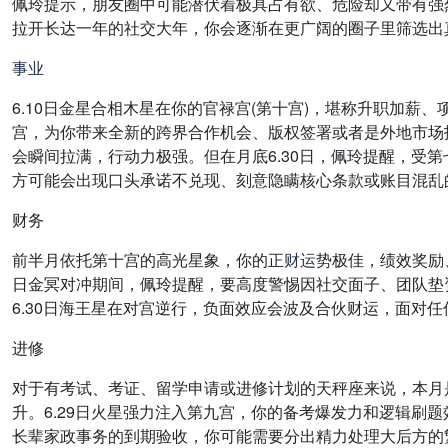
佩玲提示，朋友圈中可能潜伏着极具占有欲、危险却又带有强烈
拉开长达一年的社交大年，你会逐渐在更广阔的圈子里筛选出
事业
6.10日金星合相木星在你的官禄宫(第十宫)，堪称升职加薪
宫，为你带来全新的跨界合作机会、版权签署或者是外地市场拓
会瞬间拉满，行动力极强。但在月底6.30日，佩玲提醒，受
方可能会出现口头承诺不兑现、刻意隐瞒核心条款或账目混乱
财务
前半月依托第十宫的高光星象，你的正
财运
势极佳，绩效奖励
日金冥对冲期间，佩玲提醒，要高度警惕因社交面子、团队垫
6.30日海王星在对宫逆行，负面效应会波及合伙财运，面对
进修
对于有考试、考证、留学申请或进修计划的天秤座来说，本月是
升。6.29日火星强力注入第九宫，你的备考爆发力和逻辑刷
长辈家政事务的到期验收，你可能需要分出精力处理大后方的