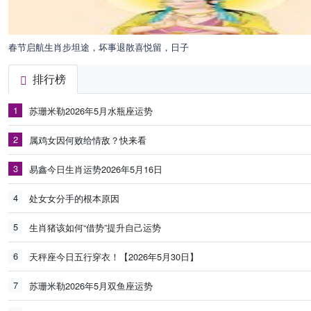
春节启航生肖步坦途，坏事退散喜悦留，日子
排行榜
1
苏珊米勒2026年5月水瓶座运势
2
属鸡女因何败给情敌？快来看
3
易鑫今日生肖运势2026年5月16日
4
处女女分手的根本原因
5
生肖猪该如何“借势”提升自己运势
6
天秤座今日五行穿衣！【2026年5月30日】
7
苏珊米勒2026年5月双鱼座运势