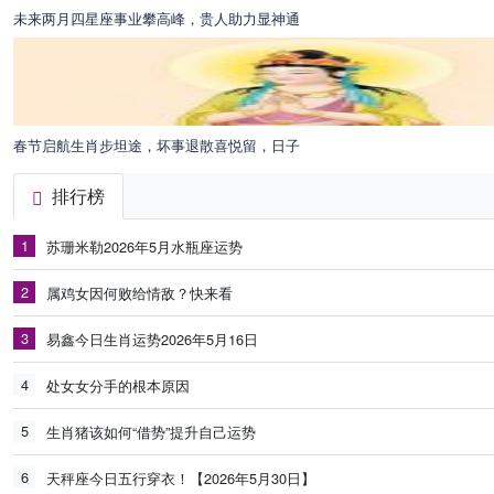
未来两月四星座事业攀高峰，贵人助力显神通
春节启航生肖步坦途，坏事退散喜悦留，日子
排行榜
1
苏珊米勒2026年5月水瓶座运势
2
属鸡女因何败给情敌？快来看
3
易鑫今日生肖运势2026年5月16日
4
处女女分手的根本原因
5
生肖猪该如何“借势”提升自己运势
6
天秤座今日五行穿衣！【2026年5月30日】