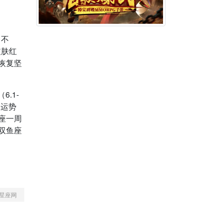
胃不
皮肤红
恢复坚
6.1-
周运势
手座一周
玲双鱼座
星座网