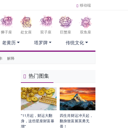
移动端
狮子座
处女座
双子座
巨蟹座
双鱼座
老黄历
塔罗牌
传统文化
丰
解释
热门图集
"11月起，财运大翻
四生肖财运冲天起，
身，这些星座财富暴
翻身致富展英勇无
增"
畏！