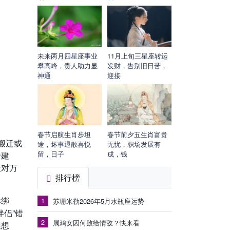
未来两月四星座事业
11月上旬三星座转运
攀高峰，贵人助力显
发财，告别旧日苦，
神通
迎接
春节启航生肖步坦
春节前夕五生肖富贵
搬迁或
途，坏事退散喜悦
无忧，职场发展有
留，日子
成，钱
玲建
让对万
排行榜
群绑
1
苏珊米勒2026年5月水瓶座运势
侣”错
2
属鸡女因何败给情敌？快来看
性想