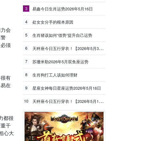
3
易鑫今日生肖运势2026年5月16日
4
处女女分手的根本原因
和力会
5
生肖猪该如何“借势”提升自己运势
高警
务必须
6
天秤座今日五行穿衣！【2026年5月30日】
7
苏珊米勒2026年5月双鱼座运势
8
生肖狗打工人该如何理财
得很有
容易在
9
星座女神每日星座运势2026年5月16日
10
天秤座今日五行穿衣！【2026年5月19日】
力都很
严重干
粗心大