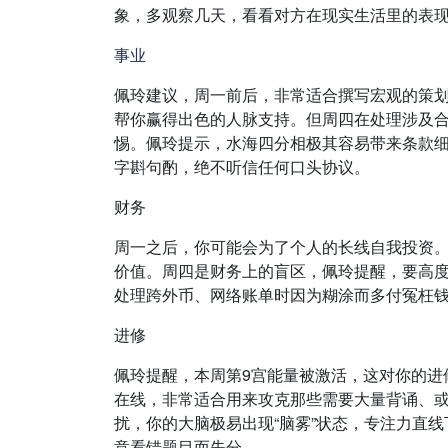
象，多观察几天，看看对方在现实生活里的表
事业
佩玲建议，周一前后，非常适合撰写宏观的策
帮你赢得出色的人脉支持。但周四在处理涉及
惕。佩玲提示，水海四分相极其容易带来条款
字斟句酌，绝不听信任何口头协议。
财务
周一之后，你可能会为了个人的长线自我投资
价值。周四是财务上的盲区，佩玲提醒，要高
处理跨外币、网络账单时因为糊涂而多付冤枉
进修
佩玲提醒，本周第9宫能量被激活，这对你的进
在线，非常适合用来攻克那些需要大量背诵、
扰，你的大脑极易出现“脑雾”状态，专注力直
意看错题目而失分。