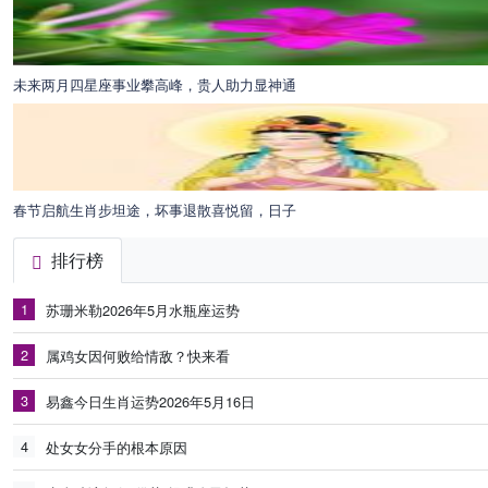
未来两月四星座事业攀高峰，贵人助力显神通
春节启航生肖步坦途，坏事退散喜悦留，日子
排行榜
1
苏珊米勒2026年5月水瓶座运势
2
属鸡女因何败给情敌？快来看
3
易鑫今日生肖运势2026年5月16日
4
处女女分手的根本原因