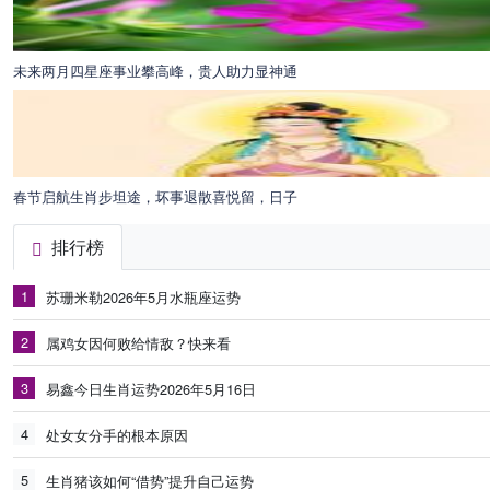
未来两月四星座事业攀高峰，贵人助力显神通
春节启航生肖步坦途，坏事退散喜悦留，日子
排行榜
1
苏珊米勒2026年5月水瓶座运势
2
属鸡女因何败给情敌？快来看
3
易鑫今日生肖运势2026年5月16日
4
处女女分手的根本原因
5
生肖猪该如何“借势”提升自己运势