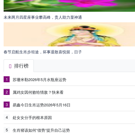
未来两月四星座事业攀高峰，贵人助力显神通
春节启航生肖步坦途，坏事退散喜悦留，日子
排行榜
1
苏珊米勒2026年5月水瓶座运势
2
属鸡女因何败给情敌？快来看
3
易鑫今日生肖运势2026年5月16日
4
处女女分手的根本原因
5
生肖猪该如何“借势”提升自己运势