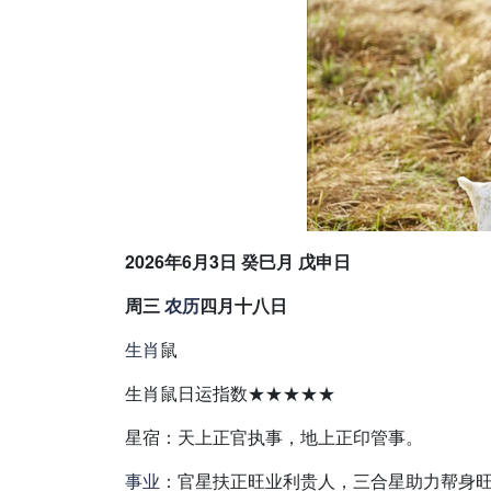
2026年6月3日 癸巳月 戊申日
周三
农历
四月十八日
生肖
鼠
生肖鼠日运指数★★★★★
星宿：天上正官执事，地上正印管事。
事业
：官星扶正旺业利贵人，三合星助力帮身