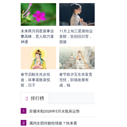
未来两月四星座事业
11月上旬三星座转运
攀高峰，贵人助力显
发财，告别旧日苦，
神通
迎接
春节启航生肖步坦
春节前夕五生肖富贵
途，坏事退散喜悦
无忧，职场发展有
留，日子
成，钱
排行榜
1
苏珊米勒2026年5月水瓶座运势
2
属鸡女因何败给情敌？快来看