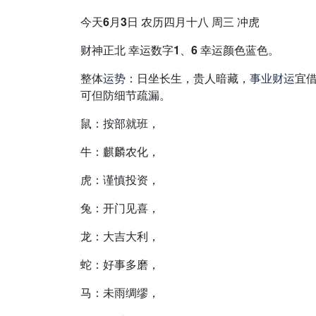
今天6月3日 农历四月十八 周三 冲虎
财神正北 幸运数字1、6 幸运颜色蓝色。
整体
运势
：日坐长生，贵人暗藏，
事业
财运
宜
可但防细节疏漏。
鼠：按部就班，
牛：麒麟农化，
虎：谨慎投资，
兔：开门见喜，
龙：大吉大利，
蛇：好事多磨，
马：未雨绸缪，