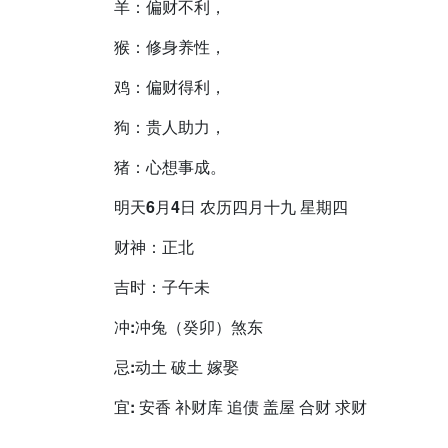
羊：偏财不利，
猴：修身养性，
鸡：偏财得利，
狗：贵人助力，
猪：心想事成。
明天6月4日 农历四月十九 星期四
财神：正北
吉时：子午未
冲:冲兔（癸卯）煞东
忌:动土 破土 嫁娶
宜: 安香 补财库 追债 盖屋 合财 求财