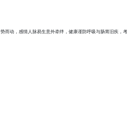
借势而动，感情人脉易生意外牵绊，健康谨防呼吸与肠胃旧疾，