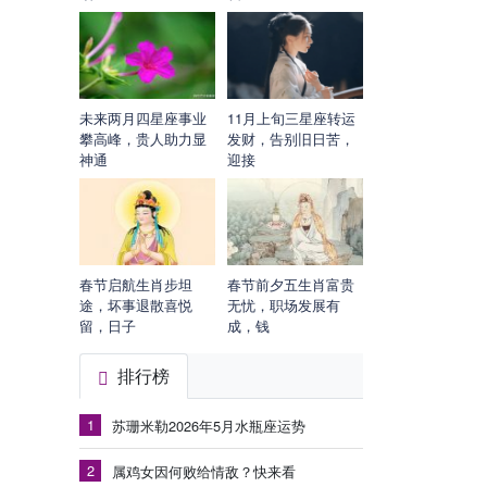
未来两月四星座事业
11月上旬三星座转运
攀高峰，贵人助力显
发财，告别旧日苦，
神通
迎接
春节启航生肖步坦
春节前夕五生肖富贵
途，坏事退散喜悦
无忧，职场发展有
留，日子
成，钱
排行榜
1
苏珊米勒2026年5月水瓶座运势
2
属鸡女因何败给情敌？快来看