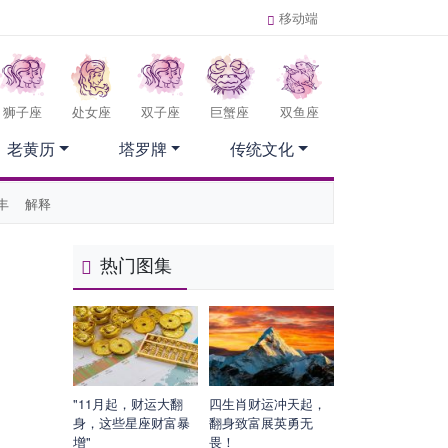
移动端
狮子座
处女座
双子座
巨蟹座
双鱼座
老黄历
塔罗牌
传统文化
丰
解释
热门图集
"11月起，财运大翻
四生肖财运冲天起，
身，这些星座财富暴
翻身致富展英勇无
增"
畏！