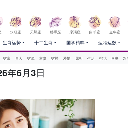
座
水瓶座
天蝎座
射手座
摩羯座
白羊座
金牛座
生肖运势
十二生肖
国学精粹
运程运数
财富
贵人
财源
富贵
财神
爱情
属相
生活
桃花
喜事
双
6年6月3日