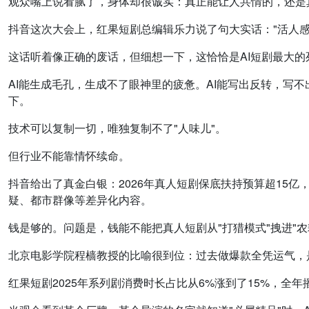
观众嘴上说看腻了，身体却很诚实：真正能让人共情的，还是
抖音这次大会上，红果短剧总编辑乐力说了句大实话："活人感
这话听着像正确的废话，但细想一下，这恰恰是AI短剧最大的
AI能生成毛孔，生成不了眼神里的疲惫。AI能写出反转，写
下。
技术可以复制一切，唯独复制不了"人味儿"。
但行业不能靠情怀续命。
抖音给出了真金白银：2026年真人短剧保底扶持预算超15亿
疑、都市群像等差异化内容。
钱是够的。问题是，钱能不能把真人短剧从"打猎模式"拽进"农
北京电影学院程樯教授的比喻很到位：过去做爆款全凭运气，
红果短剧2025年系列剧消费时长占比从6%涨到了15%，全