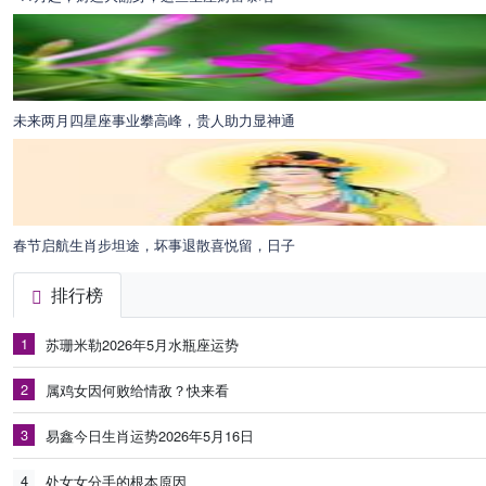
未来两月四星座事业攀高峰，贵人助力显神通
春节启航生肖步坦途，坏事退散喜悦留，日子
排行榜
1
苏珊米勒2026年5月水瓶座运势
2
属鸡女因何败给情敌？快来看
3
易鑫今日生肖运势2026年5月16日
4
处女女分手的根本原因