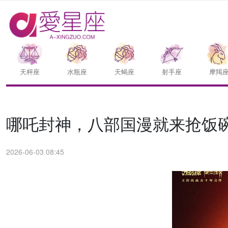
天枰座
水瓶座
天蝎座
射手座
摩羯
哪吒封神，八部国漫就来抢饭
2026-06-03 08:45