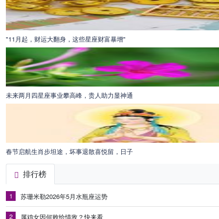
"11月起，财运大翻身，这些星座财富暴增"
未来两月四星座事业攀高峰，贵人助力显神通
春节启航生肖步坦途，坏事退散喜悦留，日子
排行榜
1
苏珊米勒2026年5月水瓶座运势
2
属鸡女因何败给情敌？快来看