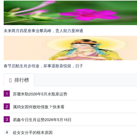
未来两月四星座事业攀高峰，贵人助力显神通
春节启航生肖步坦途，坏事退散喜悦留，日子
排行榜
1
苏珊米勒2026年5月水瓶座运势
2
属鸡女因何败给情敌？快来看
3
易鑫今日生肖运势2026年5月16日
4
处女女分手的根本原因