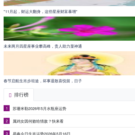
"11月起，财运大翻身，这些星座财富暴增"
未来两月四星座事业攀高峰，贵人助力显神通
春节启航生肖步坦途，坏事退散喜悦留，日子
排行榜
1
苏珊米勒2026年5月水瓶座运势
2
属鸡女因何败给情敌？快来看
3
易鑫今日生肖运势2026年5月16日