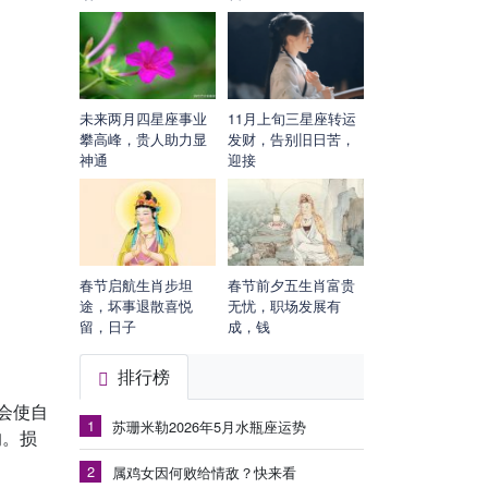
未来两月四星座事业
11月上旬三星座转运
攀高峰，贵人助力显
发财，告别旧日苦，
神通
迎接
春节启航生肖步坦
春节前夕五生肖富贵
途，坏事退散喜悦
无忧，职场发展有
留，日子
成，钱
排行榜
会使自
1
苏珊米勒2026年5月水瓶座运势
响。损
2
属鸡女因何败给情敌？快来看