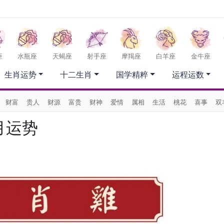
座
水瓶座
天蝎座
射手座
摩羯座
白羊座
金牛座
生肖运势
十二生肖
国学精粹
运程运数
财富
贵人
财源
富贵
财神
爱情
属相
生活
桃花
喜事
双
月运势