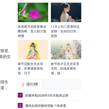
未来两月四星座事业
11月上旬三星座转运
攀高峰，贵人助力显
发财，告别旧日苦，
神通
迎接
才惊觉
喜的交
。
春节启航生肖步坦
春节前夕五生肖富贵
途，坏事退散喜悦
无忧，职场发展有
留，日子
成，钱
桥段生
排行榜
味道，
1
苏珊米勒2026年5月水瓶座运势
2
属鸡女因何败给情敌？快来看