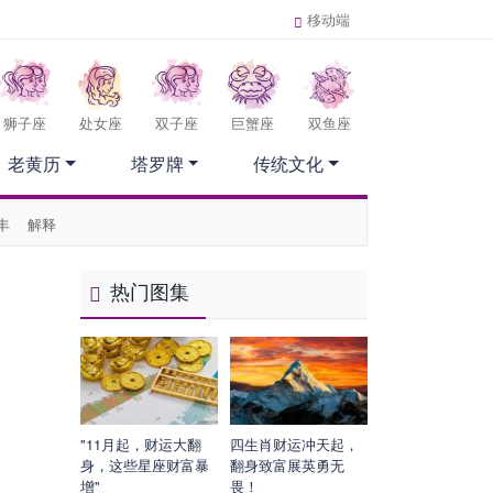
移动端
狮子座
处女座
双子座
巨蟹座
双鱼座
老黄历
塔罗牌
传统文化
丰
解释
热门图集
"11月起，财运大翻
四生肖财运冲天起，
身，这些星座财富暴
翻身致富展英勇无
增"
畏！