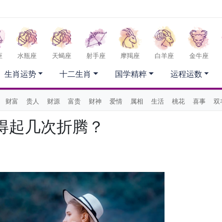
座
水瓶座
天蝎座
射手座
摩羯座
白羊座
金牛座
生肖运势
十二生肖
国学精粹
运程运数
财富
贵人
财源
富贵
财神
爱情
属相
生活
桃花
喜事
双
得起几次折腾？