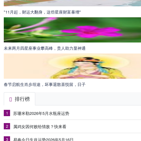
"11月起，财运大翻身，这些星座财富暴增"
未来两月四星座事业攀高峰，贵人助力显神通
春节启航生肖步坦途，坏事退散喜悦留，日子
排行榜
1
苏珊米勒2026年5月水瓶座运势
2
属鸡女因何败给情敌？快来看
3
易鑫今日生肖运势2026年5月16日