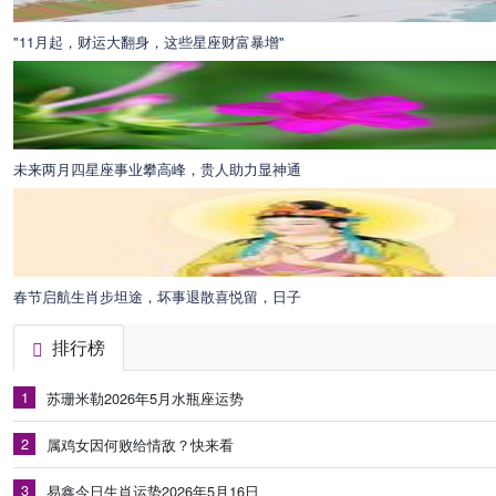
"11月起，财运大翻身，这些星座财富暴增"
未来两月四星座事业攀高峰，贵人助力显神通
春节启航生肖步坦途，坏事退散喜悦留，日子
排行榜
1
苏珊米勒2026年5月水瓶座运势
2
属鸡女因何败给情敌？快来看
3
易鑫今日生肖运势2026年5月16日