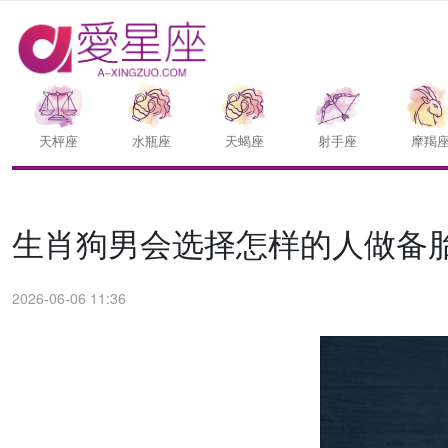
天枰座
水瓶座
天蝎座
射手座
摩羯
生肖狗男会选择怎样的人做备
2026-06-06 11:36