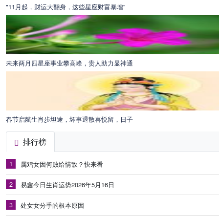
"11月起，财运大翻身，这些星座财富暴增"
未来两月四星座事业攀高峰，贵人助力显神通
春节启航生肖步坦途，坏事退散喜悦留，日子
排行榜
1
属鸡女因何败给情敌？快来看
2
易鑫今日生肖运势2026年5月16日
3
处女女分手的根本原因