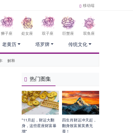
移动端
狮子座
处女座
双子座
巨蟹座
双鱼座
老黄历
塔罗牌
传统文化
丰
解释
热门图集
"11月起，财运大翻
四生肖财运冲天起，
身，这些星座财富暴
翻身致富展英勇无
增"
畏！