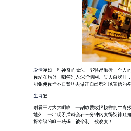
爱情
宛如一种神奇的魔法，能轻易颠覆一个人
你站在局外，嘲笑别人深陷情网、失去自我时
能驱使你情不自禁地去做连自己都难以置信的举
生肖
猴
别看平时大大咧咧，一副敢爱敢恨模样的生肖
地久，一出现矛盾就会在三分钟内变得疑神疑
探幸福的唯一砝码，被牵制，被改变！