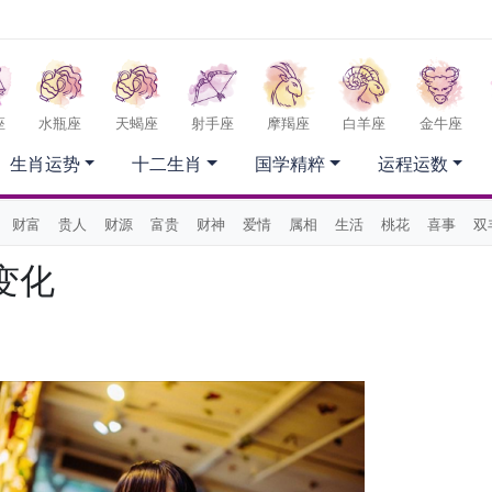
座
水瓶座
天蝎座
射手座
摩羯座
白羊座
金牛座
生肖运势
十二生肖
国学精粹
运程运数
财富
贵人
财源
富贵
财神
爱情
属相
生活
桃花
喜事
双
变化