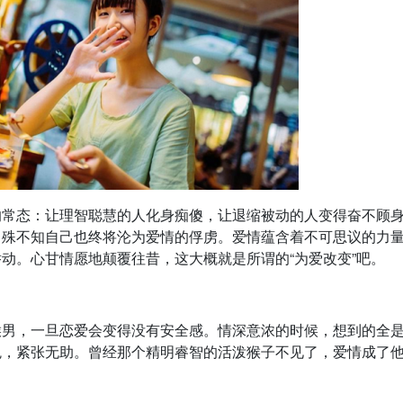
的常态：让理智聪慧的人化身痴傻，让退缩被动的人变得奋不顾
，殊不知自己也终将沦为爱情的俘虏。爱情蕴含着不可思议的力
动。心甘情愿地颠覆往昔，这大概就是所谓的“为爱改变”吧。
猴男，一旦恋爱会变得没有安全感。情深意浓的时候，想到的全
鬼，紧张无助。曾经那个精明睿智的活泼猴子不见了，爱情成了