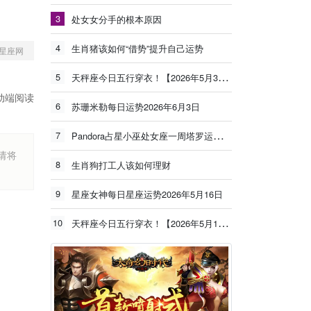
3
处女女分手的根本原因
4
生肖猪该如何“借势”提升自己运势
星座网
5
天秤座今日五行穿衣！【2026年5月30日】
动端阅读
6
苏珊米勒每日运势2026年6月3日
7
Pandora占星小巫处女座一周塔罗运势（6.8-6.14）
烦请将
8
生肖狗打工人该如何理财
9
星座女神每日星座运势2026年5月16日
10
天秤座今日五行穿衣！【2026年5月19日】