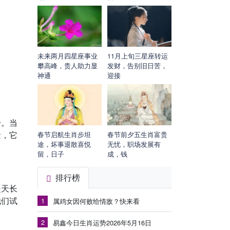
未来两月四星座事业
11月上旬三星座转运
攀高峰，贵人助力显
发财，告别旧日苦，
神通
迎接
身。当
量，它
春节启航生肖步坦
春节前夕五生肖富贵
途，坏事退散喜悦
无忧，职场发展有
留，日子
成，钱
排行榜
是天长
他们试
1
属鸡女因何败给情敌？快来看
2
易鑫今日生肖运势2026年5月16日