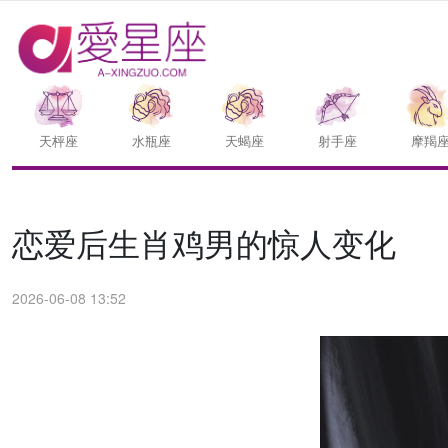
天枰座
水瓶座
天蝎座
射手座
摩羯
恋爱后生肖鸡男的惊人变化
2026-06-08 13:52