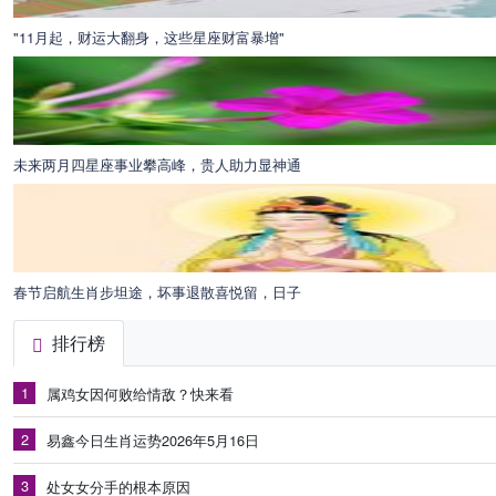
"11月起，财运大翻身，这些星座财富暴增"
未来两月四星座事业攀高峰，贵人助力显神通
春节启航生肖步坦途，坏事退散喜悦留，日子
排行榜
1
属鸡女因何败给情敌？快来看
2
易鑫今日生肖运势2026年5月16日
3
处女女分手的根本原因