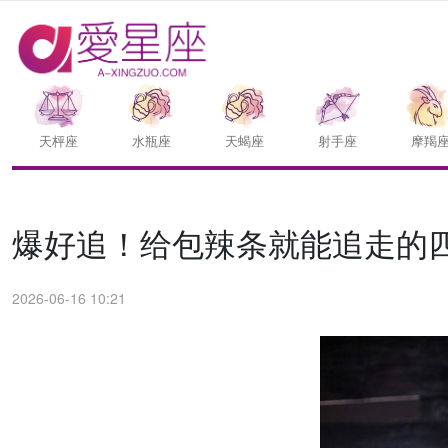
天枰座
水瓶座
天蝎座
射手座
摩羯
爆好追！给包辣条就能追走的
2026-06-16 10:21