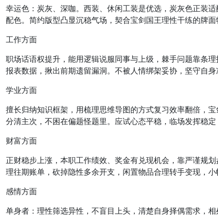
幸运色：炭灰、深咖。西装、休闲工装是优选，炭灰色正装适
配色。简约版型凸显沉稳气场，契合宝剑国王理性干练的牌面
工作方面
职场话语权提升，能用逻辑说服同事与上级，棘手问题靠条理
报表数据，揪出前期遗留漏洞。不被人情绑架妥协，坚守自身
学业方面
擅长归纳知识框架，用梳理思维导图的方式复习效率翻倍，宝
分清主次，不困在偏题怪题里。应试心态平稳，临场发挥稳定
财富方面
正财稳步上涨，本职工作绩效、奖金有兑现机会，靠严谨规划
理往期账单，砍掉隐性多余开支，闲置物品合理转手变现，小
感情方面
单身者：理性筛选异性，不盲目上头，清楚自身择偶需求，相