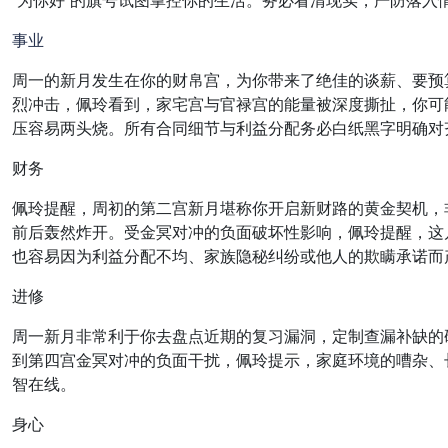
事业
周一的新月发生在你的财帛宫，为你带来了绝佳的谈薪、要预
烈冲击，佩玲看到，家宅宫与官禄宫的能量被深度撕扯，你可
压容易两头烧。所有合同细节与利益分配务必白纸黑字明确对
财务
佩玲提醒，周初的第二宫新月堪称你开启新财路的黄金契机，
前后轰然炸开。受金冥对冲的负面破坏性影响，佩玲提醒，这
也容易因为利益分配不均、家族隐秘纠纷或他人的欺瞒承诺而
进修
周一新月非常利于你去盘点近期的复习漏洞，定制查漏补缺的
到第四宫金冥对冲的负面干扰，佩玲提示，家庭环境的嘈杂、
智在线。
身心