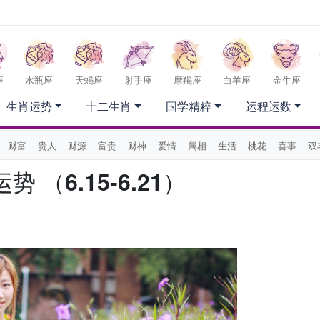
座
水瓶座
天蝎座
射手座
摩羯座
白羊座
金牛座
生肖运势
十二生肖
国学精粹
运程运数
财富
贵人
财源
富贵
财神
爱情
属相
生活
桃花
喜事
双
（6.15-6.21）