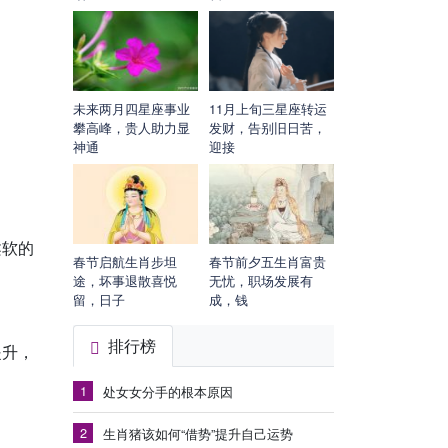
未来两月四星座事业
11月上旬三星座转运
攀高峰，贵人助力显
发财，告别旧日苦，
神通
迎接
柔软的
春节启航生肖步坦
春节前夕五生肖富贵
途，坏事退散喜悦
无忧，职场发展有
留，日子
成，钱
排行榜
提升，
1
处女女分手的根本原因
2
生肖猪该如何“借势”提升自己运势