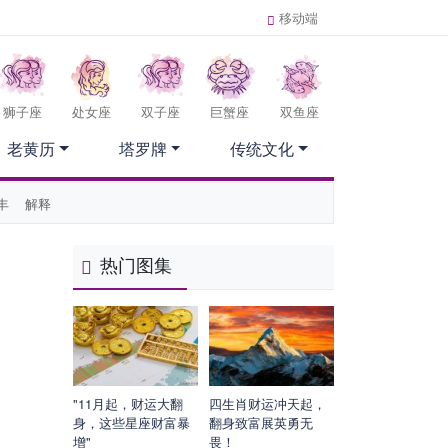
移动端
狮子座
处女座
双子座
巨蟹座
双鱼座
老黄历
塔罗牌
传统文化
丰
解释
热门图集
"11月起，财运大翻
四生肖财运冲天起，
身，这些星座财富暴
翻身致富展英勇无
增"
畏！