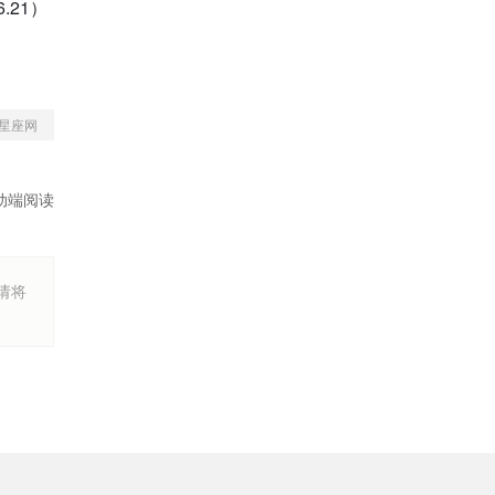
.21）
星座网
动端阅读
烦请将