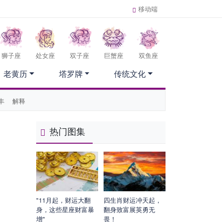
移动端
狮子座
处女座
双子座
巨蟹座
双鱼座
老黄历
塔罗牌
传统文化
丰
解释
热门图集
"11月起，财运大翻
四生肖财运冲天起，
身，这些星座财富暴
翻身致富展英勇无
增"
畏！