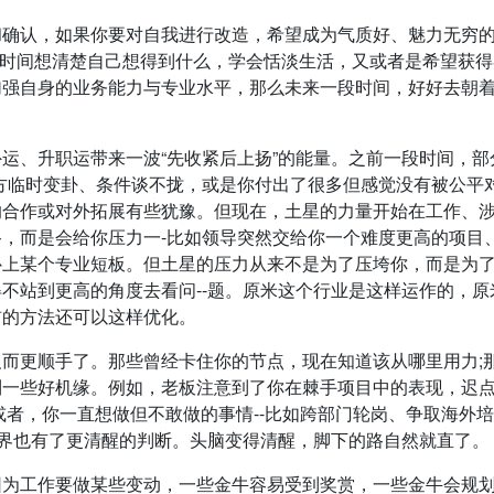
和确认，如果你要对自我进行改造，希望成为气质好、魅力无穷
些时间想清楚自己想得到什么，学会恬淡生活，又或者是希望获
加强自身的业务能力与专业水平，那么未来一段时间，好好去朝
运、升职运带来一波“先收紧后上扬”的能量。之前一段时间，部
方临时变卦、条件谈不拢，或是你付出了很多但感觉没有被公平
的合作或对外拓展有些犹豫。但现在，土星的力量开始在工作、
，而是会给你压力一-比如领导突然交给你一个难度更高的项目
补上某个专业短板。但土星的压力从来不是为了压垮你，而是为
不站到更高的角度去看问--题。原米这个行业是这样运作的，原
前的方法还可以这样优化。
而更顺手了。那些曾经卡住你的节点，现在知道该从哪里用力;
到一些好机缘。例如，老板注意到了你在棘手项目中的表现，迟
或者，你一直想做但不敢做的事情--比如跨部门轮岗、争取海外
边界也有了更清醒的判断。头脑变得清醒，脚下的路自然就直了。
因为工作要做某些变动，一些金牛容易受到奖赏，一些金牛会规