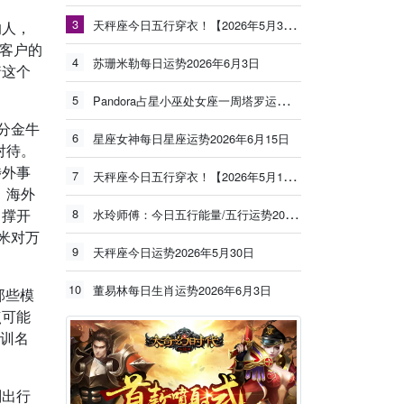
3
天秤座今日五行穿衣！【2026年5月30日】
的人，
得客户的
4
苏珊米勒每日运势2026年6月3日
着这个
5
Pandora占星小巫处女座一周塔罗运势（6.8-6.14）
分金牛
6
星座女神每日星座运势2026年6月15日
对待。
涉外事
7
天秤座今日五行穿衣！【2026年5月19日】
、海外
了撑开
8
水玲师傅：今日五行能量/五行运势2026年5月25日
米对万
9
天秤座今日运势2026年5月30日
10
董易林每日生肖运势2026年6月3日
那些模
点可能
培训名
划出行