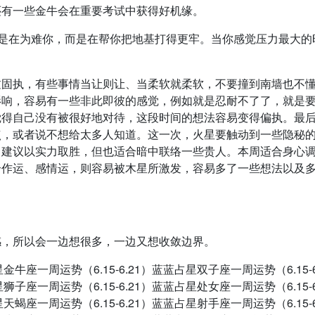
还有一些金牛会在重要考试中获得好机缘。
不是在为难你，而是在帮你把地基打得更牢。当你感觉压力最大的
过固执，有些事情当让则让、当柔软就柔软，不要撞到南墙也不
影响，容易有一些非此即彼的感觉，例如就是忍耐不了了，就是
觉得自己没有被很好地对待，这段时间的想法容易变得偏执。最
点，或者说不想给太多人知道。这一次，火星要触动到一些隐秘
，建议以实力取胜，但也适合暗中联络一些贵人。本周适合身心
合作运、感情运，则容易被木星所激发，容易多了一些想法以及
感，所以会一边想很多，一边又想收敛边界。
金牛座一周运势（6.15-6.21）蓝蓝占星双子座一周运势（6.15-6
狮子座一周运势（6.15-6.21）蓝蓝占星处女座一周运势（6.15-6
天蝎座一周运势（6.15-6.21）蓝蓝占星射手座一周运势（6.15-6