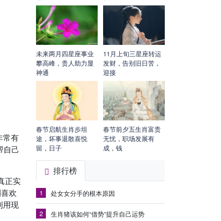
未来两月四星座事业
11月上旬三星座转运
攀高峰，贵人助力显
发财，告别旧日苦，
神通
迎接
春节启航生肖步坦
春节前夕五生肖富贵
非常有
途，坏事退散喜悦
无忧，职场发展有
留，日子
成，钱
帮自己
排行榜
真正实
到喜欢
1
处女女分手的根本原因
利用现
2
生肖猪该如何“借势”提升自己运势