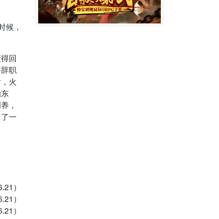
时候，
懂得回
要辞职
后，火
的东
调养，
多了一
.21）
.21）
.21）