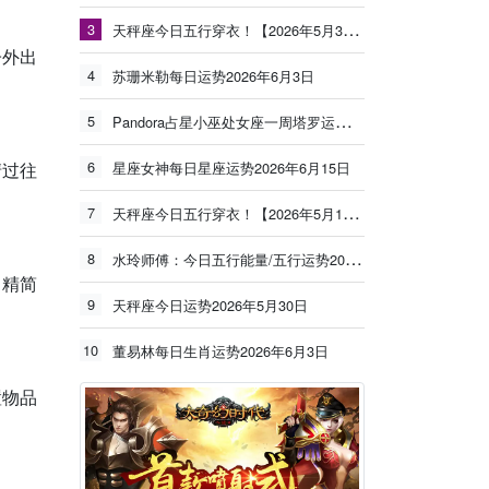
3
天秤座今日五行穿衣！【2026年5月30日】
子外出
4
苏珊米勒每日运势2026年6月3日
5
Pandora占星小巫处女座一周塔罗运势（6.8-6.14）
6
清过往
星座女神每日星座运势2026年6月15日
7
天秤座今日五行穿衣！【2026年5月19日】
8
水玲师傅：今日五行能量/五行运势2026年5月25日
，精简
9
天秤座今日运势2026年5月30日
10
董易林每日生肖运势2026年6月3日
置物品