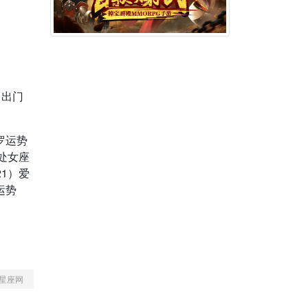
。出门
塔罗运势
主处女座
21）爱
运势
星座网