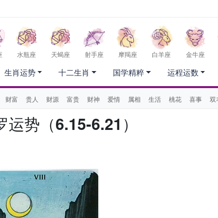
座
水瓶座
天蝎座
射手座
摩羯座
白羊座
金牛座
生肖运势
十二生肖
国学精粹
运程运数
财富
贵人
财源
富贵
财神
爱情
属相
生活
桃花
喜事
双
势（6.15-6.21）