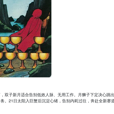
离，双子新月适合告别低效人脉、无用工作。月狮子下定决心跳
务。21日太阳入巨蟹后沉淀心绪，告别内耗过往，奔赴全新赛