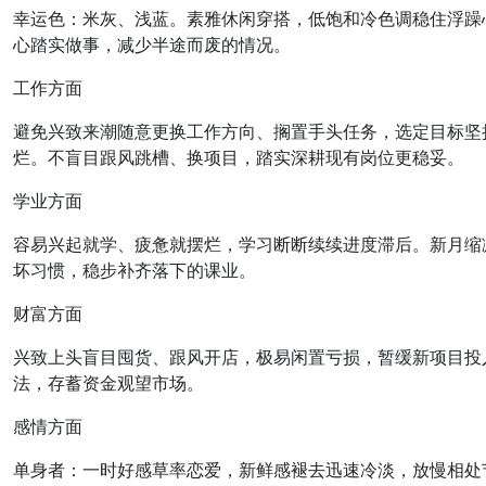
幸运色：米灰、浅蓝。素雅休闲穿搭，低饱和冷色调稳住浮躁
心踏实做事，减少半途而废的情况。
工作方面
避免兴致来潮随意更换工作方向、搁置手头任务，选定目标坚
烂。不盲目跟风跳槽、换项目，踏实深耕现有岗位更稳妥。
学业方面
容易兴起就学、疲惫就摆烂，学习断断续续进度滞后。新月缩
坏习惯，稳步补齐落下的课业。
财富方面
兴致上头盲目囤货、跟风开店，极易闲置亏损，暂缓新项目投
法，存蓄资金观望市场。
感情方面
单身者：一时好感草率恋爱，新鲜感褪去迅速冷淡，放慢相处