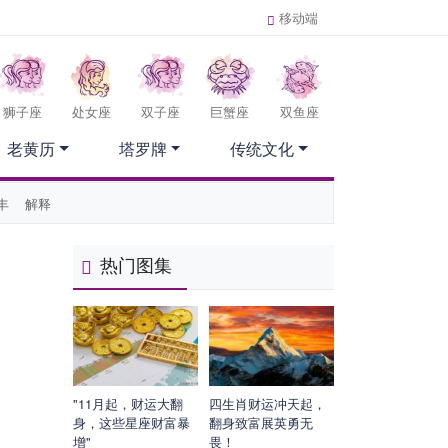
移动端
狮子座
处女座
双子座
巨蟹座
双鱼座
老黄历
塔罗牌
传统文化
丰
解释
热门图集
"11月起，财运大翻
四生肖财运冲天起，
身，这些星座财富暴
翻身致富展英勇无
增"
畏！