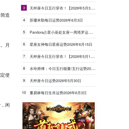
3
天秤座今日五行穿衣！【2026年5月30日】
精简造
4
苏珊米勒每日运势2026年6月3日
5
Pandora占星小巫处女座一周塔罗运势（6.8-6.14）
6
工。月
星座女神每日星座运势2026年6月15日
7
天秤座今日五行穿衣！【2026年5月19日】
8
水玲师傅：今日五行能量/五行运势2026年5月25日
制定使
9
天秤座今日运势2026年5月30日
10
董易林每日生肖运势2026年6月3日
费，闲