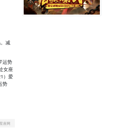
品。减
塔罗运势
主处女座
21）爱
运势
星座网