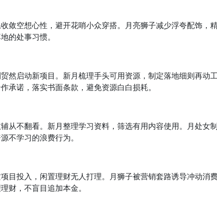
系收敛空想心性，避开花哨小众穿搭。月亮狮子减少浮夸配饰，
落地的处事习惯。
别贸然启动新项目。新月梳理手头可用资源，制定落地细则再动
合作承诺，落实书面条款，避免资源白白损耗。
教辅从不翻看。新月整理学习资料，筛选有用内容使用。月处女
资源不学习的浪费行为。
质项目投入，闲置理财无人打理。月狮子被营销套路诱导冲动消
理理财，不盲目追加本金。