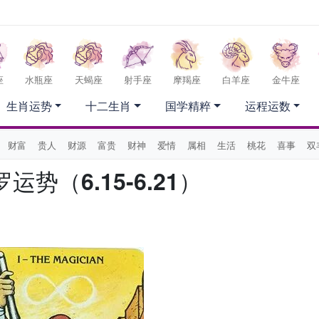
座
水瓶座
天蝎座
射手座
摩羯座
白羊座
金牛座
生肖运势
十二生肖
国学精粹
运程运数
财富
贵人
财源
富贵
财神
爱情
属相
生活
桃花
喜事
双
势（6.15-6.21）