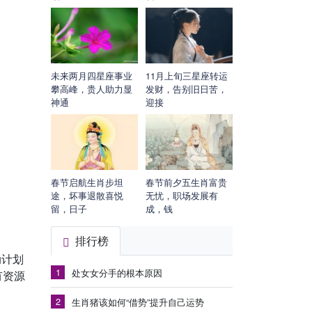
未来两月四星座事业
11月上旬三星座转运
攀高峰，贵人助力显
发财，告别旧日苦，
神通
迎接
春节启航生肖步坦
春节前夕五生肖富贵
途，坏事退散喜悦
无忧，职场发展有
留，日子
成，钱
排行榜
动计划
1
处女女分手的根本原因
有资源
2
生肖猪该如何“借势”提升自己运势