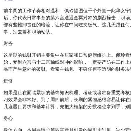
前半周的工作节奏相对温和，佩玲提图但千个外拥一此华女宁
后，你代表日常事务的第六宫遭遇金冥对冲的剧烈撞击，职场
部有些推卸责任的暗流，让你在中间吃夹板气。这几天跟任何
事，别去掺和职场站队。
财务
这星期的钱财开销主要集中在居家和日常健康维护上。佩玲看
始，受到六宫与十二宫轴线对冲的影响，一定要严防在工作上
品而产生意外的破财。看紧主钱包，不碰任何不透明的财务决
进修
如果是止在面临紧坝的基饰知识梳理、考证或者准备重要考核
习效果会非常好。到了周四前后，长期的紧绷感很容易让你在
几遍题目要求和基本计算，先把大框架的分数稳稳拿到手，别
身心
身体方面，本周要留心第四宫新月引发的因思虑过度、缺少安