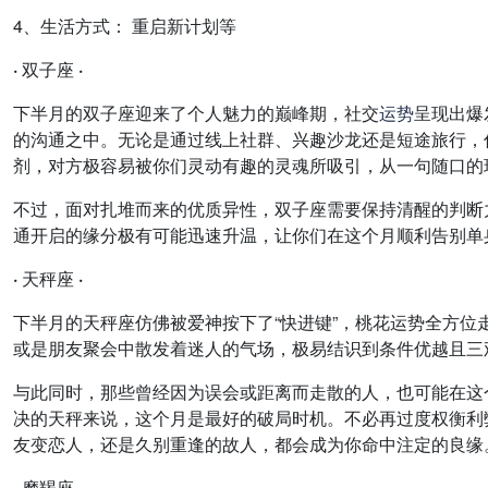
4、生活方式： 重启新计划等
· 双子座 ·
下半月的双子座迎来了个人魅力的巅峰期，社交
运势
呈现出爆
的沟通之中。无论是通过线上社群、兴趣沙龙还是短途旅行，
剂，对方极容易被你们灵动有趣的灵魂所吸引，从一句随口的
不过，面对扎堆而来的优质异性，双子座需要保持清醒的判断
通开启的缘分极有可能迅速升温，让你们在这个月顺利告别单
· 天秤座 ·
下半月的天秤座仿佛被爱神按下了“快进键”，桃花运势全方
或是朋友聚会中散发着迷人的气场，极易结识到条件优越且三
与此同时，那些曾经因为误会或距离而走散的人，也可能在这
决的天秤来说，这个月是最好的破局时机。不必再过度权衡利
友变恋人，还是久别重逢的故人，都会成为你命中注定的良缘
· 摩羯座 ·