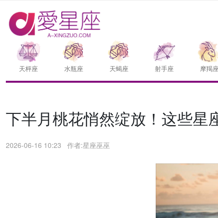
天枰座
水瓶座
天蝎座
射手座
摩羯
下半月桃花悄然绽放！这些星
2026-06-16 10:23
作者:星座巫巫