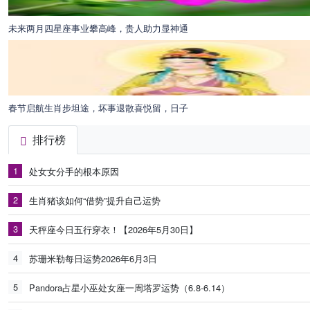
未来两月四星座事业攀高峰，贵人助力显神通
春节启航生肖步坦途，坏事退散喜悦留，日子
排行榜
1
处女女分手的根本原因
2
生肖猪该如何“借势”提升自己运势
3
天秤座今日五行穿衣！【2026年5月30日】
4
苏珊米勒每日运势2026年6月3日
5
Pandora占星小巫处女座一周塔罗运势（6.8-6.14）