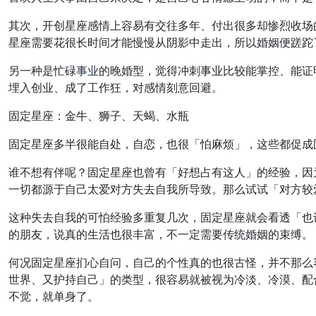
其次，开创星座感情上容易有交往多年、付出很多却惨烈收场
星座需要花很长时间才能慢慢从阴影中走出，所以婚姻便蹉跎
另一种是忙碌
事业
的晚婚型，觉得冲刺事业比较能掌控、能证
埋入创业、成了工作狂，对感情刻意回避。
固定星座：金牛、狮子、天蝎、水瓶
固定星座多半很能自处，自恋，也很「怕麻烦」，这些都促成
谁不想有伴呢？固定星座也曾有「好想占有这人」的经验，因
一切都源于自己太爱对方失去自我所导致。那么试试「对方较
这种失去自我的可怕经验多重复几次，固定星座就会看透「也
的朋友，说真的生活也很丰富，不一定需要传统婚姻的束缚。
何况固定星座扪心自问，自己的个性真的也很古怪，并不那么
世界、又护持自己」的类型，很容易就被视为冷淡、冷漠、配
不觉，就单身了。