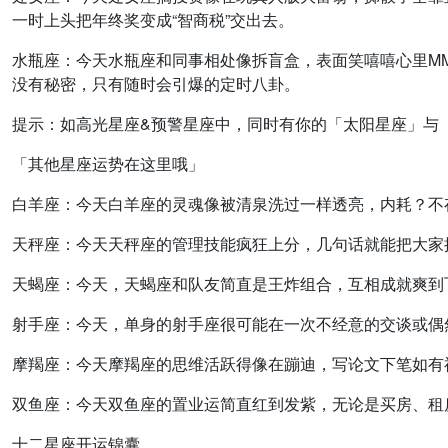
一时上头把年终奖变成“智商税”交出去。
水瓶座：
今天水瓶座和同事相处像拆盲盒，表面笑嘻嘻心里M
没有秘密，只有随时会引爆的定时八卦。
提示：如高光星座&预警星座中，同时有你的「太阳星座」与
「其他星座运势在这里哦」
白羊座：
今天白羊座的灵魂像被清泉洗过一样透亮，内耗？不
天秤座：
今天天秤座的管理技能疯狂上分，几句话就能把大家
天蝎座：
今天，天蝎座和队友简直是王炸组合，互相成就爽到
射手座：
今天，单身的射手座很可能在一次不经意的交谈或偶
摩羯座：
今天摩羯座的思维活跃得像在蹦迪，写论文下笔如有
双鱼座：
今天双鱼座的置业运简直红到发紫，无论是买房、租
十二星座开运锦囊