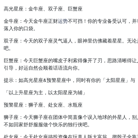
高光星座：金牛座、双子座、巨蟹座
金牛座：
今天金牛座正财
运势
不可挡！你的专业备受认可，并
落入你的口袋。
双子座：
今天的双子座灵气逼人，眼神里仿佛藏着星星。无论
吧。
巨蟹座：
今天巨蟹座的嘴皮子利索得像开了刃，思路清晰得让
引导，好运自然会顺着话语流向你。
提示：如高光星座&预警星座中，同时有你的「太阳星座」与
「以上升星座为主，以太阳星座为辅」
预警星座：狮子座、处女座、水瓶座
狮子座：
今天狮子座在团体中简直像个误入地球的外星人，别
不如回家舒舒服服做个快乐的独行侠吧。
处女座：
今天处女座搞投资像在玩真人版大富翁，掷骰子全靠