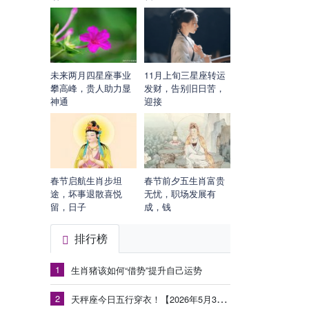
未来两月四星座事业
11月上旬三星座转运
攀高峰，贵人助力显
发财，告别旧日苦，
神通
迎接
春节启航生肖步坦
春节前夕五生肖富贵
途，坏事退散喜悦
无忧，职场发展有
留，日子
成，钱
排行榜
1
生肖猪该如何“借势”提升自己运势
2
天秤座今日五行穿衣！【2026年5月30日】