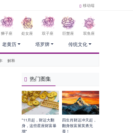
移动端
狮子座
处女座
双子座
巨蟹座
双鱼座
老黄历
塔罗牌
传统文化
丰
解释
热门图集
"11月起，财运大翻
四生肖财运冲天起，
身，这些星座财富暴
翻身致富展英勇无
增"
畏！