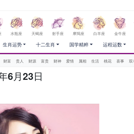
座
水瓶座
天蝎座
射手座
摩羯座
白羊座
金牛座
生肖运势
十二生肖
国学精粹
运程运数
财富
贵人
财源
富贵
财神
爱情
属相
生活
桃花
喜事
双
年6月23日