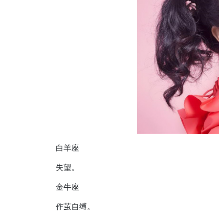
白羊座
失望。
金牛座
作茧自缚。